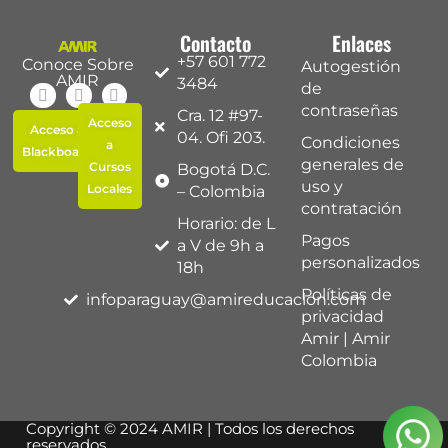
Contacto
Enlaces
+57 601 772
Conoce Sobre
Autogestión
AMIR
3484
de
contraseñas
Cra. 12 #97-
Acceso
Acceso a
04. Ofi 203.
Condiciones
a
Blackboard
generales de
Cursos
Bogotá D.C.
uso y
Locales
– Colombia
contratación
Horario: de L
Pagos
a V de 9h a
personalizados
18h
Políticas de
infoparaguay@amireducacion.com
privacidad
Amir | Amir
Colombia
Copyright © 2024 AMIR | Todos los derechos
reservados