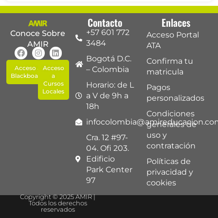
Contacto
Enlaces
+57 601 772
Conoce Sobre
Acceso Portal
3484
AMIR
ATA
Bogotá D.C.
Confirma tu
Acceso a
Acceso
– Colombia
matricula
Blackboard
a
Cursos
Horario: de L
Pagos
Locales
a V de 9h a
personalizados
18h
Condiciones
infocolombia@amireducacion.co
generales de
uso y
Cra. 12 #97-
contratación
04. Ofi 203.
Edificio
Políticas de
Park Center
privacidad y
97
cookies
Copyright © 2025 AMIR |
Todos los derechos
reservados