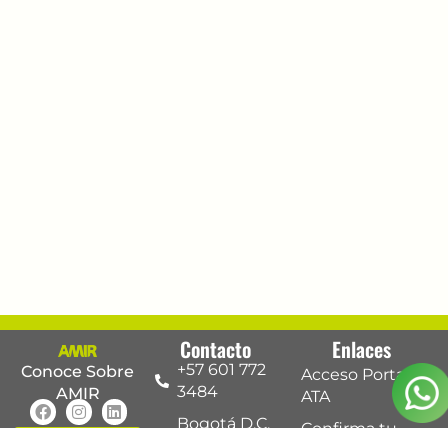
Contacto
Enlaces
+57 601 772
Conoce Sobre
Acceso Portal
3484
AMIR
ATA
Bogotá D.C.
Confirma tu
Acceso a
Acceso
– Colombia