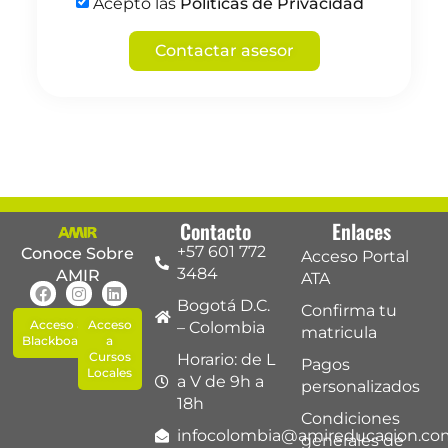
Acepto las
Políticas de Privacidad
Contactar asesor
Contacto
Enlaces
+57 601 772
Conoce Sobre
Acceso Portal
3484
AMIR
ATA
Bogotá D.C.
Confirma tu
Acceso a
Acceso
– Colombia
matricula
Blackboard
a
Cursos
Horario: de L
Pagos
Locales
a V de 9h a
personalizados
18h
Condiciones
infocolombia@amireducacion.co
generales de