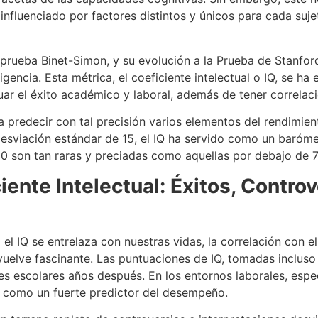
nfluenciado por factores distintos y únicos para cada suje
la prueba Binet-Simon, y su evolución a la Prueba de Stanf
igencia. Esta métrica, el coeficiente intelectual o IQ, se h
luar el éxito académico y laboral, además de tener correlac
a predecir con tal precisión varios elementos del rendimient
sviación estándar de 15, el IQ ha servido como un barómet
30 son tan raras y preciadas como aquellas por debajo de 
iente Intelectual: Éxitos, Contr
 IQ se entrelaza con nuestras vidas, la correlación con el 
vuelve fascinante. Las puntuaciones de IQ, tomadas incluso
s escolares años después. En los entornos laborales, espe
ge como un fuerte predictor del desempeño.