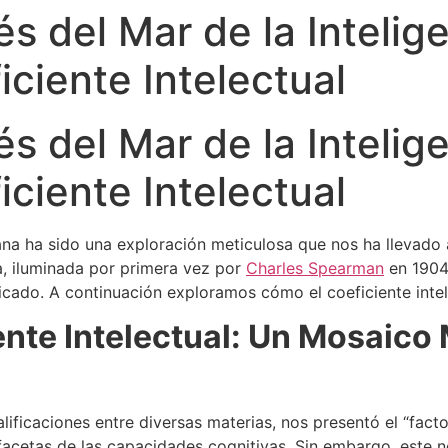
s del Mar de la Intelige
iciente Intelectual
s del Mar de la Intelige
iciente Intelectual
a ha sido una exploración meticulosa que nos ha llevado a t
a, iluminada por primera vez por
Charles Spearman
en 1904
do. A continuación exploramos cómo el coeficiente intelec
nte Intelectual: Un Mosaico M
alificaciones entre diversas materias, nos presentó el “fa
 facetas de las capacidades cognitivas. Sin embargo, este 