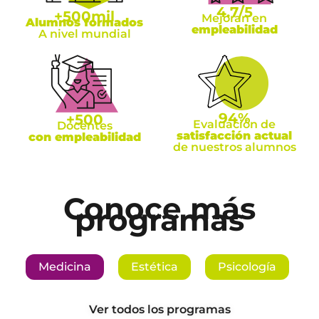
4.7
/5
+
500
mil
Mejoran en
Alumnos formados
empleabilidad
A nivel mundial
94
%
+
500
Evaluación de
Docentes
satisfacción actual
con empleabilidad
de nuestros alumnos
Conoce más
programas
Medicina
Estética
Psicología
Ver todos los programas