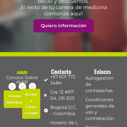
becas y descuentos.
¡El éxito de tu carrera de medicina
comienza aquí!
Quiero información
Contacto
Enlaces
+57 601 772
Conoce Sobre
Autogestión
AMIR
3484
de
contraseñas
Cra. 12 #97-
Acceso
Acceso a
04. Ofi 203.
Condiciones
a
Blackboard
generales de
Cursos
Bogotá D.C.
uso y
Locales
– Colombia
contratación
Horario: de L