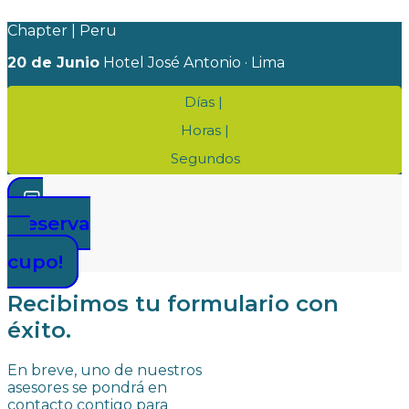
Chapter | Peru
20 de Junio
Hotel José Antonio · Lima
Días |
Horas |
Segundos
¡Reserva
tu
cupo!
Recibimos tu formulario con
éxito.
En breve, uno de nuestros
asesores se pondrá en
contacto contigo para