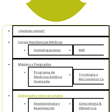
¿Quiénes somos?
Cursos Residencias Médicas
Homologaciones
MIR
Másters y Posgrados
Programa de
Tricología y
Medicina Estética
Microinjerto Capilar
Avanzada
Diplomados internacionales
Anestesiología y
Ginecología &
Reanimación
Obstetricia