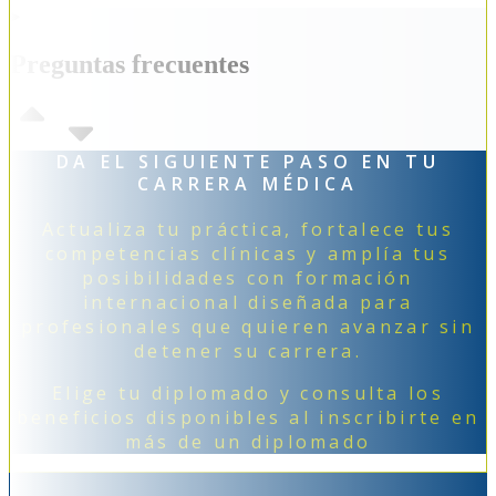
Preguntas frecuentes
DA EL SIGUIENTE PASO EN TU
CARRERA MÉDICA
Actualiza tu práctica, fortalece tus
competencias clínicas y amplía tus
posibilidades con formación
internacional diseñada para
profesionales que quieren avanzar sin
detener su carrera.
Elige tu diplomado y consulta los
beneficios disponibles al inscribirte en
más de un diplomado