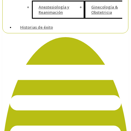
Anestesiología y
Ginecología &
Reanimación
Obstetricia
Historias de éxito