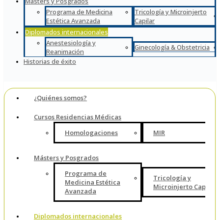
Másters y Posgrados
Programa de Medicina
Tricología y Microinjerto
Estética Avanzada
Capilar
Diplomados internacionales
Anestesiología y
Ginecología & Obstetricia
Reanimación
Historias de éxito
¿Quiénes somos?
Cursos Residencias Médicas
Homologaciones
MIR
Másters y Posgrados
Programa de
Tricología y
Medicina Estética
Microinjerto Capilar
Avanzada
Diplomados internacionales