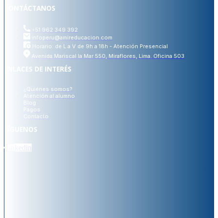
CONTÁCTANOS
+51 962 349 392
infoperu@amireducacion.com
Horario: de L a V de 9h a 18h - Atención Presencial
Avenida Mariscal la Mar 550, Miraflores, Lima. Oficina 503
ENLACES DE INTERÉS
¿Quiénes somos?
Atención al alumno
Blog
Pagos
Contacto
SÍGUENOS
Linkedin