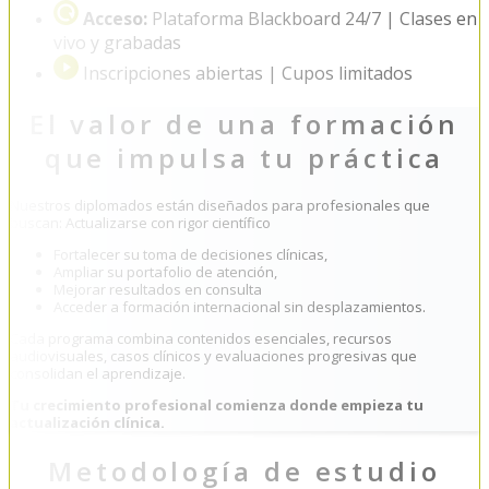
Acceso:
Plataforma Blackboard 24/7 | Clases en
vivo y grabadas
Inscripciones abiertas | Cupos limitados
El valor de una formación
que impulsa tu práctica
Nuestros diplomados están diseñados para profesionales que
buscan: Actualizarse con rigor científico
Fortalecer su toma de decisiones clínicas,
Ampliar su portafolio de atención,
Mejorar resultados en consulta
Acceder a formación internacional sin desplazamientos.
Cada programa combina contenidos esenciales, recursos
audiovisuales, casos clínicos y evaluaciones progresivas que
consolidan el aprendizaje.
Tu crecimiento profesional comienza donde empieza tu
actualización clínica.
Metodología de estudio