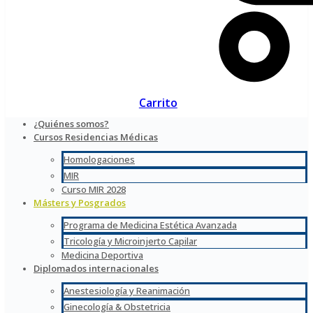
Carrito
¿Quiénes somos?
Cursos Residencias Médicas
Homologaciones
MIR
Curso MIR 2028
Másters y Posgrados
Programa de Medicina Estética Avanzada
Tricología y Microinjerto Capilar
Medicina Deportiva
Diplomados internacionales
Anestesiología y Reanimación
Ginecología & Obstetricia