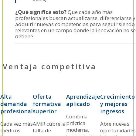
¿Qué significa esto?
Que cada año más
profesionales buscan actualizarse, diferenciarse y
adquirir nuevas competencias para seguir siendo
relevantes en un campo donde la innovación no se
detiene.
Ventaja competitiva
Alta
Oferta
Aprendizaje
Crecimiento
demanda
formativa
aplicado
y mejores
profesional
superior
ingresos
Combina
práctica
Cada vez más
AMIR cubre la
Abre nuevas
moderna,
médicos
falta de
oportunidades