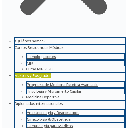
¿Quiénes somos?
Cursos Residencias Médicas
Homologaciones
MIR
Curso MIR 2028
Másters y Posgrados
Programa de Medicina Estética Avanzada
Tricología y Microinjerto Capilar
Medicina Deportiva
Diplomados internacionales
Anestesiología y Reanimación
Ginecología & Obstetricia
Hematología para Médicos